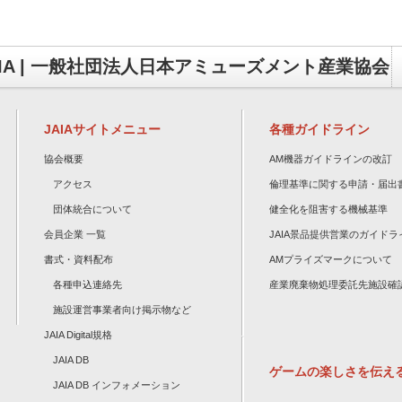
AIA | 一般社団法人日本アミューズメント産業協会
JAIAサイトメニュー
各種ガイドライン
協会概要
AM機器ガイドラインの改訂
アクセス
倫理基準に関する申請・届出
団体統合について
健全化を阻害する機械基準
会員企業 一覧
JAIA景品提供営業のガイドラ
書式・資料配布
AMプライズマークについて
各種申込連絡先
産業廃棄物処理委託先施設確
施設運営事業者向け掲示物など
JAIA Digital規格
JAIA DB
ゲームの楽しさを伝え
JAIA DB インフォメーション