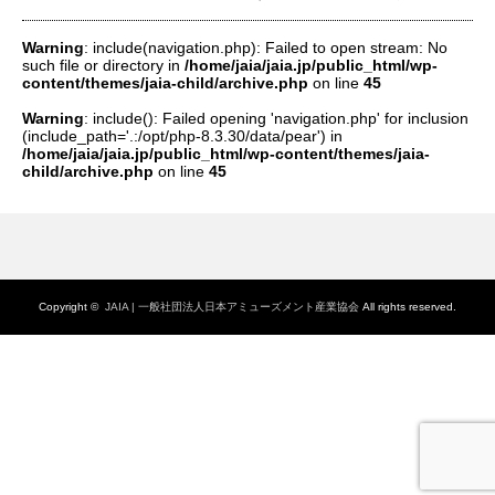
Warning
: include(navigation.php): Failed to open stream: No
such file or directory in
/home/jaia/jaia.jp/public_html/wp-
content/themes/jaia-child/archive.php
on line
45
Warning
: include(): Failed opening 'navigation.php' for inclusion
(include_path='.:/opt/php-8.3.30/data/pear') in
/home/jaia/jaia.jp/public_html/wp-content/themes/jaia-
child/archive.php
on line
45
Copyright ©
JAIA | 一般社団法人日本アミューズメント産業協会
All rights reserved.