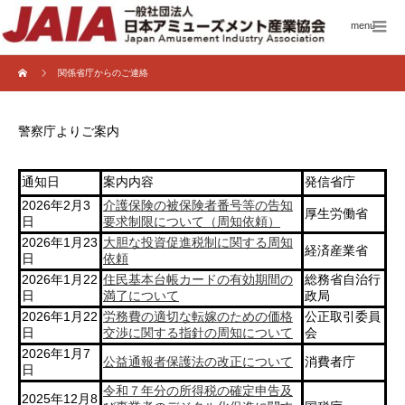
menu
関係省庁からのご連絡
警察庁よりご案内
通知日
案内内容
発信省庁
2026年2月3
介護保険の被保険者番号等の告知
厚生労働省
日
要求制限について（周知依頼）
2026年1月23
大胆な投資促進税制に関する周知
経済産業省
日
依頼
2026年1月22
住民基本台帳カードの有効期間の
総務省自治行
日
満了について
政局
2026年1月22
労務費の適切な転嫁のための価格
公正取引委員
日
交渉に関する指針の周知について
会
2026年1月7
公益通報者保護法の改正について
消費者庁
日
令和７年分の所得税の確定申告及
2025年12月8