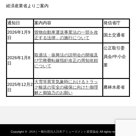
経済産業省よりご案内
通知日
案内内容
発信省庁
2026年1月9
貨物自動車運送事業法の一部を改
国土交通省
日
正する法律」の施行について
公正取引委
取適法・振興法の説明会の開催及
員会/中小企
2026年1月8
び労務費転嫁指針改正の周知依頼
日
業
について
大雪等異常気象時におけるトラッ
2025年12月2
ク輸送の安全の確保に向けた御理
農林水産省
日
解と御協力のお願い
Copyright ©
JAIA | 一般社団法人日本アミューズメント産業協会
All rights reserved.