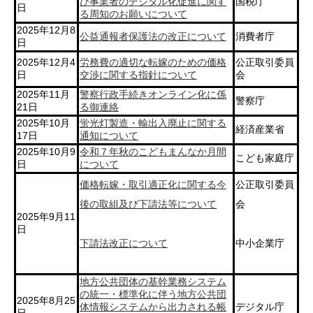
び事業者のデジタル化促進に関す
国税庁
日
る周知のお願いについて
2025年12月8
公益通報者保護法の改正について
消費者庁
日
2025年12月4
労務費の適切な転嫁のための価格
公正取引委員
日
交渉に関する指針について
会
2025年11月
警察行政手続きオンライン化に係
警察庁
21日
る御連絡
2025年10月
蛍光灯製造・輸出入廃止に関する
経済産業省
17日
通知について
2025年10月9
令和７年秋のこどもまんなか月間
こども家庭庁
日
について
価格転嫁・取引適正化に関する今
公正取引委員
後の取組及び下請法等について
会
2025年9月11
日
下請法改正について
中小企業庁
地方公共団体の基幹業務システム
の統一・標準化に伴う地方公共団
2025年8月25
体情報システムから出力される帳
デジタル庁