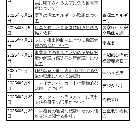
日
票に印字される文字に係る留意事
項について
2025年8月12
夏季の省エネルギーの取組につい
資源エネルギ
日
て
ー庁
2025年8月5
玩具と称した真正拳銃回収に係る
警察庁生活安
日
協力依頼
全局保安課
2025年7月11
フロン排出抑制法に基づく機器管
環境省
日
理の徹底について
事業者等の参考のための感染症対
2025年7月11
内閣感染症危
策の解説（感染症対策解説）につ
日
機管理統括庁
いて
2025年6月13
価格転嫁・取引適正化に関する今
中小企業庁
日
後の取組について(要請)
2025年6月9
「マイナンバーカードの積極的な
デジタル庁
日
活用」について
2025年5月30
「カスタマーハラスメントに関わ
消費者庁
日
る啓発冊子の活用について」
2025年5月30
「労務費の適切な転嫁のための価
公正取引委員
日
格交渉に関する指針」
会