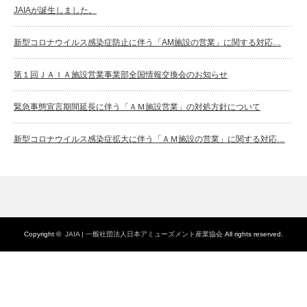
JAIAが誕生しました。
新型コロナウイルス感染症防止に伴う「AM施設の営業」に関する対応…
第１回ＪＡＩＡ施設営業事業部全国情報交換会のお知らせ
緊急事態宣言期間延長に伴う「ＡＭ施設営業」の対処方針について
新型コロナウイルス感染症拡大に伴う「ＡＭ施設の営業」に関する対応…
Copyright ©
JAIA | 一般社団法人日本アミューズメント産業協会
All rights reserved.